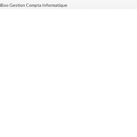
iBoo Gestion Compta Informatique
OÙ NOUS TROUVER ?
NEWSLETTER
Votre adresse e-mail: