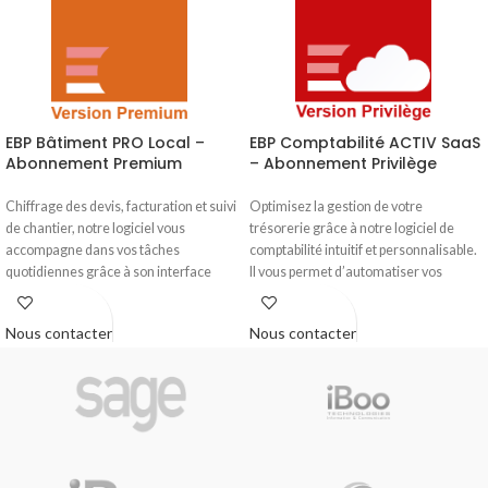
EBP Bâtiment PRO Local –
EBP Comptabilité ACTIV SaaS
Abonnement Premium
– Abonnement Privilège
Chiffrage des devis, facturation et suivi
Optimisez la gestion de votre
de chantier, notre logiciel vous
trésorerie grâce à notre logiciel de
accompagne dans vos tâches
comptabilité intuitif et personnalisable.
quotidiennes grâce à son interface
Il vous permet d’automatiser vos
claire et intuitive. Gérez avec précision
écritures et de générer rapidement vos
tous les aspects de votre entreprise du
états comptables
Nous contacter
Nous contacter
bâtiment avec un outil adapté à votre
métier.